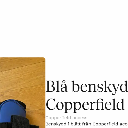
Blå benskyd
Copperfield
Copperfield access
Benskydd i blått från Copperfield acc