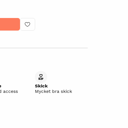
e
Skick
d access
Mycket bra skick