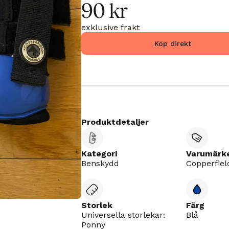
90 kr
exklusive frakt
Köp direkt
Produktdetaljer
Kategori
Varumärk
Benskydd
Copperfiel
Storlek
Färg
Universella storlekar:
Blå
Ponny