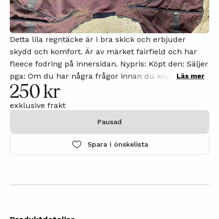
Detta lila regntäcke är i bra skick och erbjuder
skydd och komfort. Är av märket fairfield och har
fleece fodring på innersidan. Nypris: Köpt den: Säljer
pga: Om du har några frågor innan du köper eller
Läs mer
250 kr
vill att jag laddar upp fler bilder, kommentera gärna
annonsen så svarar jag på din kommentar så snart
exklusive frakt
som möjligt.
Pausad
Spara i önskelista