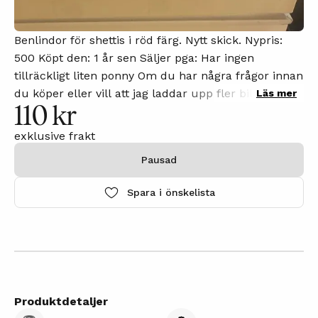
Benlindor för shettis i röd färg. Nytt skick. Nypris:
500 Köpt den: 1 år sen Säljer pga: Har ingen
tillräckligt liten ponny Om du har några frågor innan
du köper eller vill att jag laddar upp fler bilder,
Läs mer
110 kr
kommentera gärna annonsen så svarar jag på din
kommentar så snart som möjligt.
exklusive frakt
Pausad
Spara i önskelista
Produktdetaljer