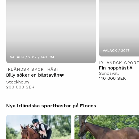
VALACK / 2017
VALACK / 2012 / 148 CM
IRLÄNDSK SPOR
Fin hopphäst🌟
IRLÄNDSK SPORTHÄST
Sundsvall
Billy söker en bästavän❤️
140 000 SEK
Stockholm
200 000 SEK
Nya Irländska sporthästar på Floccs