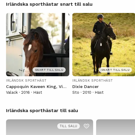
Irländska sporthästar snart till salu
SNART TILL SALU
SNART TILL SALU
IRLÄNDSK SPORTHÄST
IRLÄNDSK SPORTHÄST
Cappoquin Kaveen King, Vitn
Dixie Dancer
is
Valack · 2016 · Häst
Sto · 2010 · Häst
Irländska sporthästar till salu
TILL SALU