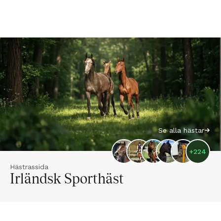
Se alla hästar
+
224
Hästrassida
Irländsk Sporthäst