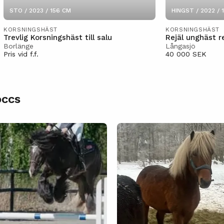
STO / 2023 / 156 CM
HINGST / 2022 / 
KORSNINGSHÄST
KORSNINGSHÄST
Trevlig Korsningshäst till salu
Rejäl unghäst r
Borlänge
Långasjö
Pris vid f.f.
40 000 SEK
occs