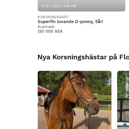
STO / 2021 / 145 CM
KORSNINGSHÄST
Superfin lovande D-ponny, 5år!
Kusmark
120 000 SEK
Nya Korsningshästar på Fl