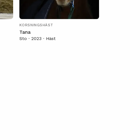
KORSNINGSHÄST
KORSNINGSHÄST
Tana
Groof
Sto · 2023 · Häst
Valack · 2011 · H
Porträtt
tr
Galopprace på stubbåkrar
na ☀️
Familjedag 👨‍👩‍👦‍👦
🌱 Första ridturen 🌱