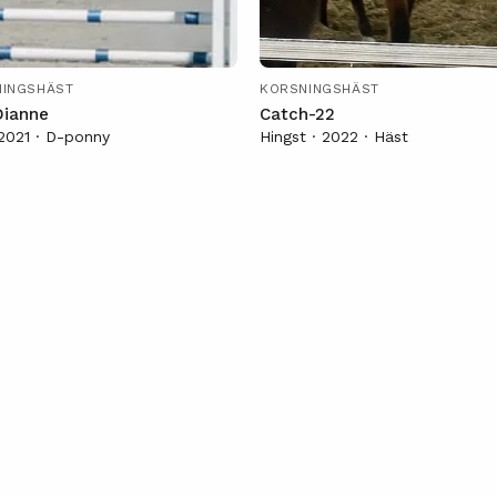
INGSHÄST
KORSNINGSHÄST
Dianne
Catch-22
 2021 · D-ponny
Hingst · 2022 · Häst
Utsikten från en 3-åring
ridning
med hjärta av guld ✨
ets första bad
Till Salu
rträtt
Familjen
sse blev Florians egna
Florian och Musse hopp
nny ❤️
änar för Ingemar
tråkad?
derbara häst!
Träning