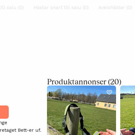
ill salu (0)
Hästar snart till salu (0)
Avelshästar (0)
Produktannonser (20)
inge
etaget Bett-er uf.