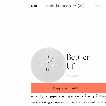
Om
Produktannonser (20)
Hästar t
Bett-er
Uf
Ryttare
Skapa kontakt i appen
Vi är fyra tjejer som går sista året på Fly
hästsportgymnasium. Vi har skapat uf-för