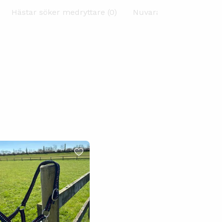
Hästar söker medryttare (0)
Nuvarande hästar (0)