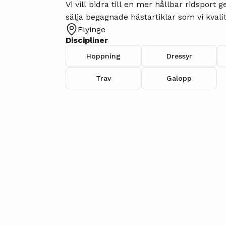
Vi vill bidra till en mer hållbar ridsport 
sälja begagnade hästartiklar som vi kvali
Flyinge
granskar. Sedan säljer vi vidare produkter
Discipliner
förmånligt pris😀
Hoppning
Dressyr
Trav
Galopp