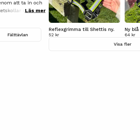
genom att ta in och
tetskollar och
Läs mer
na till ett mycket
Reflexgrimma till Shettis ny.
Ny bl
52 kr
64 kr
Fälttävlan
Visa fler