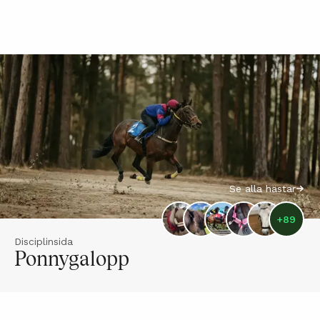
Se alla hästar
+
89
Disciplinsida
Ponnygalopp