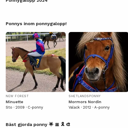
Ponnygalopp 2024
Ponnygalopp
Ponnys inom ponnygalopp!
NEW FOREST
SHETLANDSPONNY
Minuette
Mormors Nordin
Sto · 2009 · C-ponny
Valack · 2012 · A-ponny
Ponnygalopp på Jägersro
Bäst gjorda ponny 🌟 🎀 🎗 🎨
Hästarnas mästare🏇🏼
🏇🏼