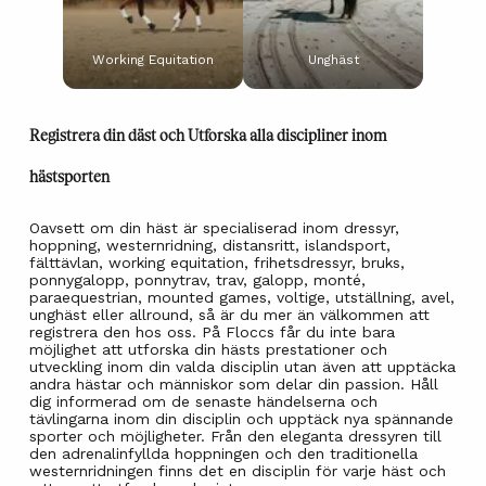
Working Equitation
Unghäst
Registrera din däst och Utforska alla discipliner inom
hästsporten
Oavsett om din häst är specialiserad inom dressyr,
hoppning, westernridning, distansritt, islandsport,
fälttävlan, working equitation, frihetsdressyr, bruks,
ponnygalopp, ponnytrav, trav, galopp, monté,
paraequestrian, mounted games, voltige, utställning, avel,
unghäst eller allround, så är du mer än välkommen att
registrera den hos oss. På Floccs får du inte bara
möjlighet att utforska din hästs prestationer och
utveckling inom din valda disciplin utan även att upptäcka
andra hästar och människor som delar din passion. Håll
dig informerad om de senaste händelserna och
tävlingarna inom din disciplin och upptäck nya spännande
sporter och möjligheter. Från den eleganta dressyren till
den adrenalinfyllda hoppningen och den traditionella
westernridningen finns det en disciplin för varje häst och