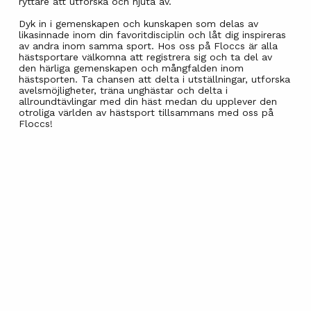
ryttare att utforska och njuta av.
Dyk in i gemenskapen och kunskapen som delas av
likasinnade inom din favoritdisciplin och låt dig inspireras
av andra inom samma sport. Hos oss på Floccs är alla
hästsportare välkomna att registrera sig och ta del av
den härliga gemenskapen och mångfalden inom
hästsporten. Ta chansen att delta i utställningar, utforska
avelsmöjligheter, träna unghästar och delta i
allroundtävlingar med din häst medan du upplever den
otroliga världen av hästsport tillsammans med oss på
Floccs!