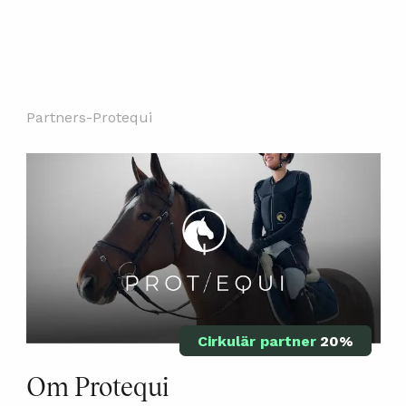
Partners
-
Protequi
Cirkulär partner
20%
Om Protequi