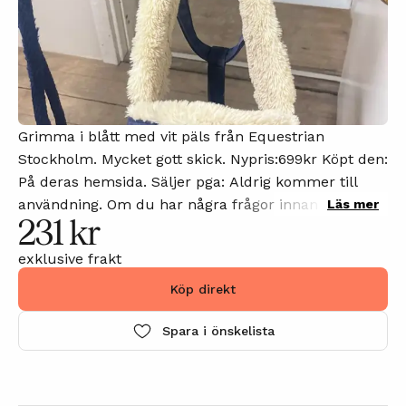
Grimma i blått med vit päls från Equestrian
Stockholm. Mycket gott skick. Nypris:699kr Köpt den:
På deras hemsida. Säljer pga: Aldrig kommer till
användning. Om du har några frågor innan du köper
Läs mer
231 kr
eller vill att jag laddar upp fler bilder, kommentera
gärna annonsen så svarar jag på din kommentar så
exklusive frakt
snart som möjligt.
Köp direkt
Spara i önskelista