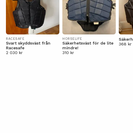
RACESAFE
HORSELIFE
Säkerh
Svart skyddsväst från
Säkerhetsväst för de lite
368 kr
Racesafe
mindre!
2 030 kr
310 kr