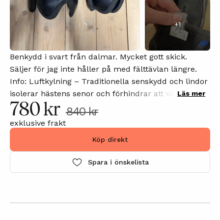
+
1
Benkydd i svart från dalmar. Mycket gott skick.
Säljer för jag inte håller på med fälttävlan längre.
Info: Luftkylning – Traditionella senskydd och lindor
isolerar hästens senor och förhindrar att värme
Läs mer
780 kr
avges. Dalmars patenterade kylsystem utnyttjar den
840 kr
kalla luft som träffar framsidan av hästens ben i
exklusive frakt
hög fart för att passera genom skyddet och kyla
Köp direkt
senorna medan hästen galopperar.
Kolfiberstötsskydd – Vid en oavsiktlig smäll fördelas
Spara i önskelista
kraften från stöten över hela skyddets längd och
avleds omedelbart bort från hästens böjsenor och
gaffelband. Nypris: ca 1800 Om du har några frågor
innan du köper eller vill att jag laddar upp fler
bilder, kommentera gärna annonsen så svarar jag på