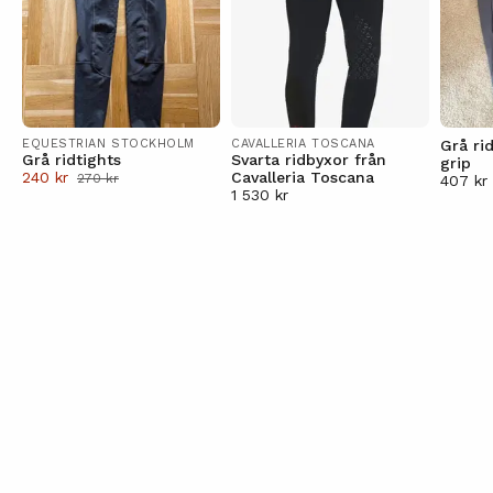
EQUESTRIAN STOCKHOLM
CAVALLERIA TOSCANA
Grå ri
Grå ridtights
Svarta ridbyxor från
grip
240 kr
Cavalleria Toscana
270 kr
407 kr
1 530 kr