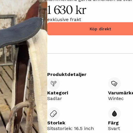
1 630 kr
möjligt. (Är inte det märket men tog 
exklusive frakt
Köp direkt
Produktdetaljer
Kategori
Varumärk
Sadlar
Wintec
Storlek
Färg
Sitsstorlek: 16.5 inch
Svart