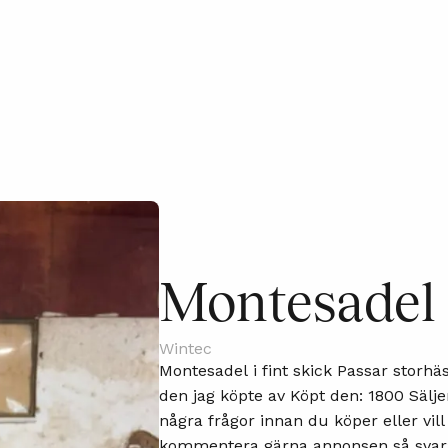
Montesadel
Wintec
Montesadel i fint skick Passar storhä
den jag köpte av Köpt den: 1800 Säljer pga: ingen användning för Om du har
några frågor innan du köper eller vill 
kommentera gärna annonsen så svara