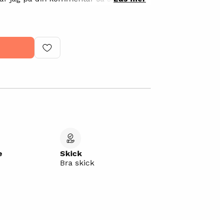
något då jag var tvungen)
e
Skick
Bra skick