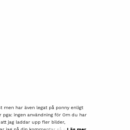
st men har även legat på ponny enligt
att jag laddar upp fler bilder,
r jag på din kommentar så snart som
Läs mer