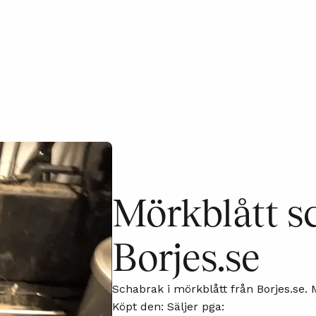
Mörkblått s
Borjes.se
Schabrak i mörkblått från Borjes.se. M
Köpt den: Säljer pga: