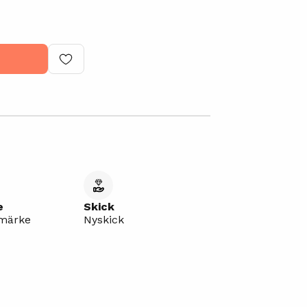
e
Skick
umärke
Nyskick