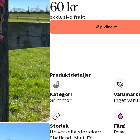
60 kr
exklusive frakt
Köp direkt
Produktdetaljer
Kategori
Varumärk
Grimmor
Inget var
Storlek
Färg
Universella storlekar:
Rosa
Shetland, Mini, Föl