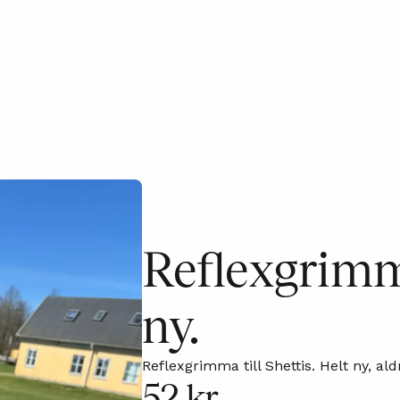
Reflexgrimma
ny.
Reflexgrimma till Shettis. Helt ny, ald
52 kr