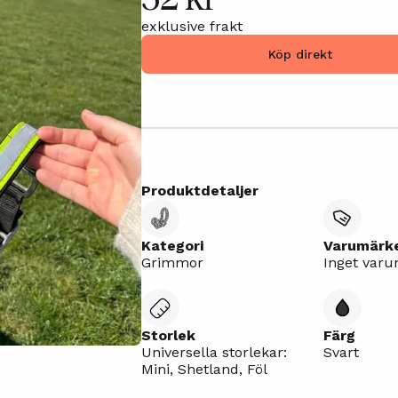
exklusive frakt
Köp direkt
Produktdetaljer
Kategori
Varumärk
Grimmor
Inget var
Storlek
Färg
Universella storlekar:
Svart
Mini, Shetland, Föl