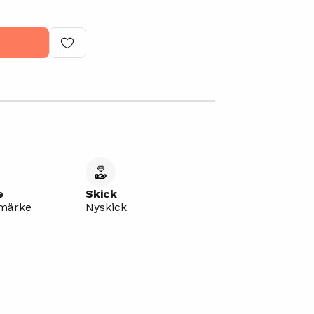
e
Skick
umärke
Nyskick