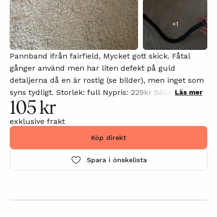
+
1
Pannband ifrån fairfield, Mycket gott skick. Fåtal
gånger använd men har liten defekt på guld
detaljerna då en är rostig (se bilder), men inget som
syns tydligt. Storlek: full Nypris: 229kr Säljer därför
Läs mer
105 kr
den ej kommer till användning då jag har brunt
träns. Om du har några frågor innan du köper eller
exklusive frakt
vill att jag laddar upp fler bilder, kommentera gärna
Köp direkt
annonsen så svarar jag på din kommentar så snart
som möjligt.🩷
Spara i önskelista