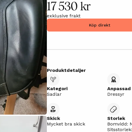
17 530 kr
exklusive frakt
Köp direkt
Produktdetaljer
Kategori
Anpassad 
Sadlar
Dressyr
Skick
Storlek
Mycket bra skick
Bomvidd: 
Sitsstorlek