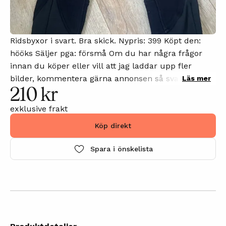
Ridsbyxor i svart. Bra skick. Nypris: 399 Köpt den:
hööks Säljer pga: försmå Om du har några frågor
innan du köper eller vill att jag laddar upp fler
bilder, kommentera gärna annonsen så svarar jag på
Läs mer
210 kr
din kommentar så snart som möjligt. (Tvättas innan
jag skickar)
exklusive frakt
Köp direkt
Spara i önskelista