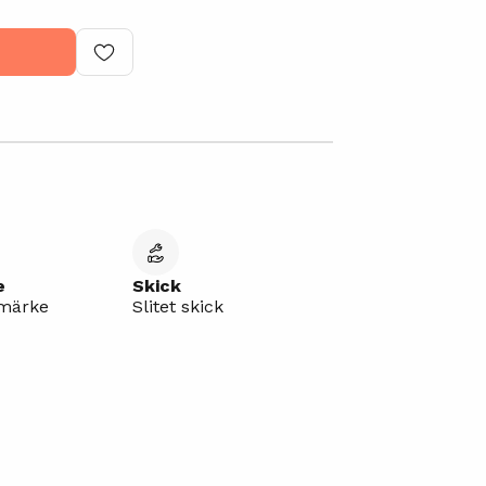
e
Skick
umärke
Slitet skick