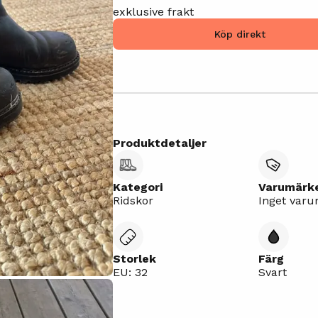
exklusive frakt
Köp direkt
Produktdetaljer
Kategori
Varumärk
Ridskor
Inget var
Storlek
Färg
EU: 32
Svart