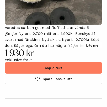
Veredus carbon gel med fluff stl L använda 5
gånger Ny pris 2.700 mitt pris 1.900kr Benskydd i
svart med fårskinn. Nytt skick. Nypris: 2.700kr Köpt
den: Säljer pga: Om du har några frågor innan du
Läs mer
1 930 kr
köper eller vill att jag laddar upp fler bilder,
kommentera gärna annonsen så svarar jag på din
exklusive frakt
kommentar så snart som möjligt.
Köp direkt
Spara i önskelista