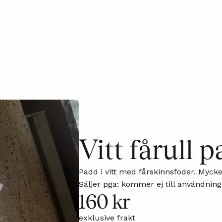
Vitt fårull 
Padd i vitt med fårskinnsfoder. Mycket
Säljer pga: kommer ej till användning
160 kr
exklusive frakt