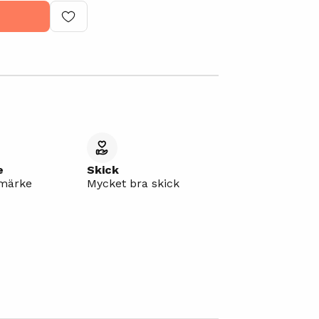
e
Skick
umärke
Mycket bra skick