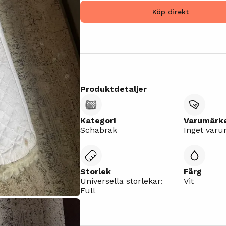
Köp direkt
Produktdetaljer
Kategori
Varumärk
Schabrak
Inget var
Storlek
Färg
Universella storlekar:
Vit
Full