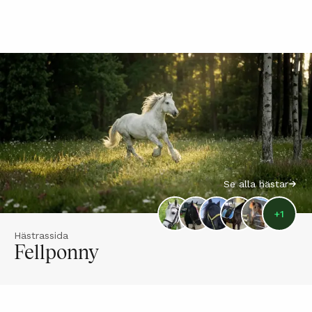
Se alla hästar
+
1
Hästrassida
Fellponny