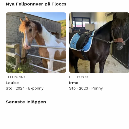
Nya Fellponnyer på Floccs
FELLPONNY
FELLPONNY
Louise
Irma
Sto · 2024 · B-ponny
Sto · 2023 · Ponny
Senaste inläggen
Min häst thea🤍
Min söta ponny 🐴🤩