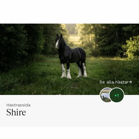
Se alla hästar
+
1
Hästrassida
Shire