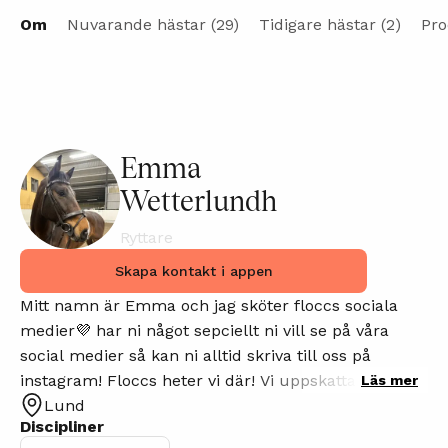
Om
Nuvarande hästar (29)
Tidigare hästar (2)
Pro
Emma
Wetterlundh
Ryttare
Skapa kontakt i appen
Mitt namn är Emma och jag sköter floccs sociala
medier💜 har ni något sepciellt ni vill se på våra
social medier så kan ni alltid skriva till oss på
instagram! Floccs heter vi där! Vi uppskattar alltid
Läs mer
Lund
nya förslag om hur vi kan utveckla appen här näst!
Discipliner
💜