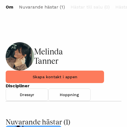
Om
Nuvarande hästar (1)
Hästar till salu (0)
Hästa
Melinda
Tanner
Skapa kontakt i appen
Discipliner
Dressyr
Hoppning
Nuvarande hästar
(1)