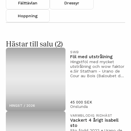
Fälttävlan
Dressyr
Hoppning
Hästar till salu (2)
SWB
Föl med utstrålning
Hingstföl med mycket
utstrålning och wow faktor
e.Sir Statham - Urano de
Cour au Bois (Baloubet du
Rouet x Kannan). Mamman
är ännu ung (4 år i år) och
kommer nu matchas för
sport och försäljning. Som
2 åring hoppade hon 8-8
45 000 SEK
på det polska sport
HINGST / 2026
Onslunda
championatet. Röntgad
u.a. Specter är frisk och
VARMBLODIG RIDHÄST
välutvecklad med ett
Vackert 4 årigt isabell
mycket bra benställ. Han
sto
kommer bli en mycket
Sto född 2022 e.Urano de