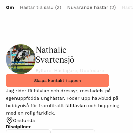
Om
Hästar till salu (2)
Nuvarande hästar (2)
Hästa
Nathalie
Svartensjö
Ryttare, Hästägare, Uppfödare
Skapa kontakt i appen
Jag rider fälttävlan och dressyr, mestadels på
egenuppfödda unghästar. Föder upp halvblod på
hobbynivå för framförallt fälttävlan och hoppning
med en rolig färklick.
Onslunda
Discipliner