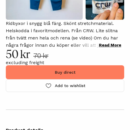
Ridbyxor i snygg blå färg. Skönt stretchmaterial.
Helskodda i favoritmodellen. Från CRW. Lite slitna
från tvätt men hela och rena (se video) Om du har
några frågor innan du köper eller vill att jag laddar
Read More
50 kr
upp fler bilder, kommentera gärna annonsen så
70 kr
svarar jag på din kommentar så snart som möjligt.
excluding freight
Buy direct
Add to wishlist