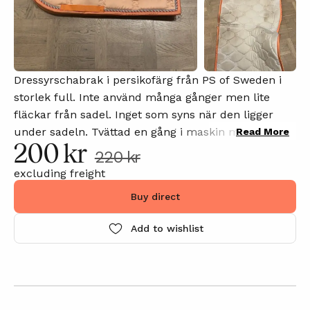
Dressyrschabrak i persikofärg från PS of Sweden i
storlek full. Inte använd många gånger men lite
fläckar från sadel. Inget som syns när den ligger
under sadeln. Tvättad en gång i maskin men
Read More
200 kr
fortfarande finns lite fläckar. Kanske går bort om
220 kr
man tvättar det varmare.
excluding freight
Buy direct
Add to wishlist