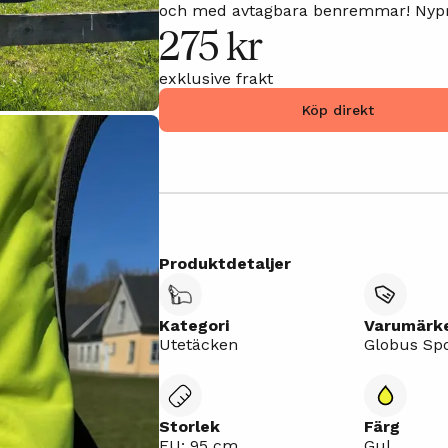
och med avtagbara benremmar! Nypris
275 kr
exklusive frakt
Köp direkt
Produktdetaljer
Kategori
Varumärk
Utetäcken
Globus Sp
Storlek
Färg
EU: 95 cm
Gul