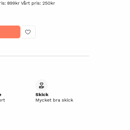
: 899kr Vårt pris: 250kr
e
Skick
ort
Mycket bra skick