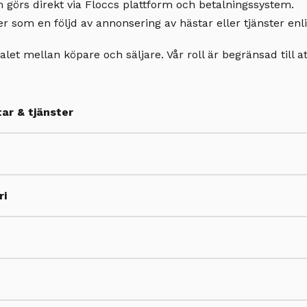
 görs direkt via Floccs plattform och betalningssystem.
r som en följd av annonsering av hästar eller tjänster enl
talet mellan köpare och säljare. Vår roll är begränsad till a
ar & tjänster
ri