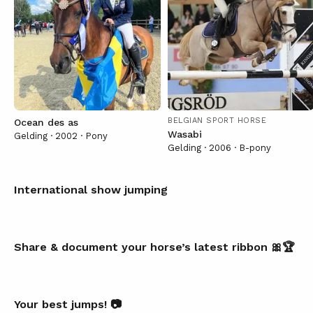
BELGIAN SPORT HORSE
Ocean des as
Wasabi
Gelding · 2002 · Pony
Gelding · 2006 · B-pony
GP-kvalsseger i Wellington
International show jumping
OS i Tokyo 🇯🇵
🇺🇲
Share & document your horse’s latest ribbon 🎀🏆
❤️
Your best jumps! 📷