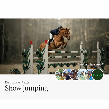
See all horses
+
2792
Discipline Page
Show jumping