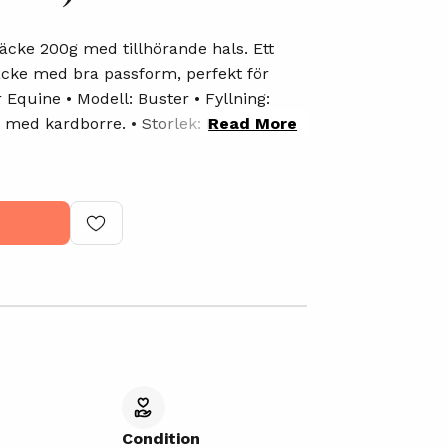
täcke 200g med tillhörande hals. Ett
täcke med bra passform, perfekt för
Read More
ier
Därav inte använt mycket alls. Inga
ck. Behöver tvättas. Nypris: ca 2
Condition