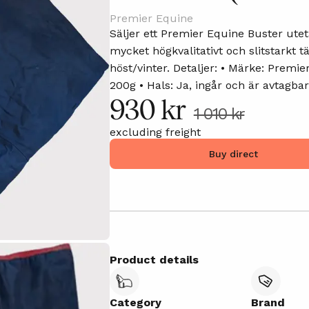
Premier Equine
Säljer ett Premier Equine Buster ute
mycket högkvalitativt och slitstarkt 
höst/vinter. Detaljer: • Märke: Premier Equine • Modell: Buster • Fyllning:
200g • Hals: Ja, ingår och är avtagbar med kardborre. • Storlek: L –
930 kr
motsvarar ca 155 cm / 6’6” • Färg: Marinblå med röda detaljer • Rejält
1 010 kr
yttertyg, bogveck och säker knäppning framtill • Innerfoder med Prem
excluding freight
Equine-branding Skick: Nästan nytt, endast använt vid få tillfällen av min
svärmors häst som bodde på Cypern. (
Buy direct
synliga skador och slitage – i mycket fint ski
300–2 800 kr
Product details
Category
Brand