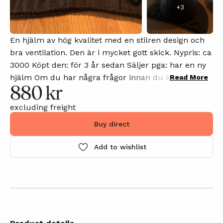
+
3
En hjälm av hög kvalitet med en stilren design och
bra ventilation. Den är i mycket gott skick. Nypris: ca
3000 Köpt den: för 3 år sedan Säljer pga: har en ny
hjälm Om du har några frågor innan du köper eller
Read More
880 kr
vill att jag laddar upp fler bilder, kommentera gärna
annonsen så svarar jag på din kommentar så snart
excluding freight
som möjligt.
Buy direct
Add to wishlist