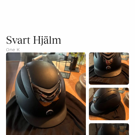
Svart Hjälm
One K