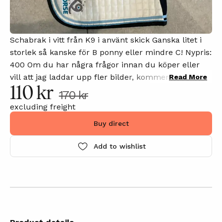
Schabrak i vitt från K9 i använt skick Ganska litet i
storlek så kanske för B ponny eller mindre C! Nypris:
400 Om du har några frågor innan du köper eller
vill att jag laddar upp fler bilder, kommentera gärna
Read More
110 kr
annonsen så svarar jag på din kommentar så snart
170 kr
som möjligt.
excluding freight
Buy direct
Add to wishlist